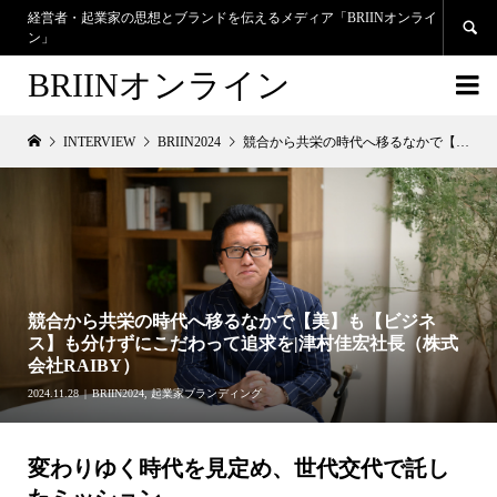
経営者・起業家の思想とブランドを伝えるメディア「BRIINオンライ

ン」
BRIINオンライン

INTERVIEW
BRIIN2024
競合から共栄の時代へ移るなかで【美】も【ビジネス】も分けずにこだわって追求を|津村佳宏社長（株式会社RAIBY）
競合から共栄の時代へ移るなかで【美】も【ビジネ
ス】も分けずにこだわって追求を|津村佳宏社長（株式
会社RAIBY）
2024.11.28
BRIIN2024
,
起業家ブランディング
変わりゆく時代を見定め、世代交代で託し