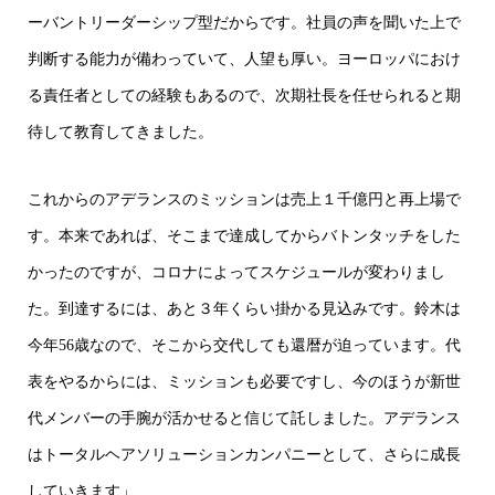
ーバントリーダーシップ型だからです。社員の声を聞いた上で
判断する能力が備わっていて、人望も厚い。ヨーロッパにおけ
る責任者としての経験もあるので、次期社長を任せられると期
待して教育してきました。
これからのアデランスのミッションは売上１千億円と再上場で
す。本来であれば、そこまで達成してからバトンタッチをした
かったのですが、コロナによってスケジュールが変わりまし
た。到達するには、あと３年くらい掛かる見込みです。鈴木は
今年56歳なので、そこから交代しても還暦が迫っています。代
表をやるからには、ミッションも必要ですし、今のほうが新世
代メンバーの手腕が活かせると信じて託しました。アデランス
はトータルヘアソリューションカンパニーとして、さらに成長
していきます」