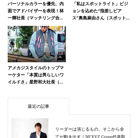
パーソナルカラーを優先、内
「私はスポットライト」ビジ
面でアドバイザーを表現！林
ョンを込めた“指差しピア
一輝社長（マッチリング合...
ス”奥島麻由さん（スポット...
アメカジスタイルのトップマ
ーケター「本質は男らしいワ
イルドさ」星野和大社長（...
最近の記事
リーダーは演じるもの、そこから全
てが動き出す｜NEXYZ.Group代表取