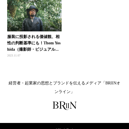
服装に投影される価値観、相
性の判断基準にも！Thom Yos
hida（撮影師・ビジュアル...
2023.11.07
経営者・起業家の思想とブランドを伝えるメディア「BRIINオ
ンライン」