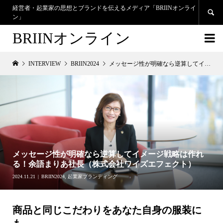
経営者・起業家の思想とブランドを伝えるメディア「BRIINオンライ

ン」
BRIINオンライン

INTERVIEW
BRIIN2024
メッセージ性が明確なら逆算してイメージ戦略は作れる！余語まりあ社長（株式会社ワイズエフェクト）
メッセージ性が明確なら逆算してイメージ戦略は作れ
る！余語まりあ社長（株式会社ワイズエフェクト）
2024.11.21
BRIIN2024
,
起業家ブランディング
商品と同じこだわりを
あなた自身の服装に