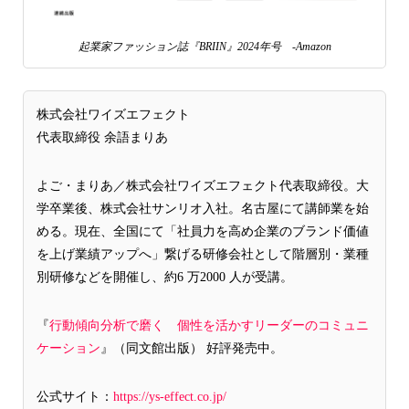
起業家ファッション誌『BRIIN』2024年号 -Amazon
株式会社ワイズエフェクト
代表取締役 余語まりあ
よご・まりあ／株式会社ワイズエフェクト代表取締役。大
学卒業後、株式会社サンリオ入社。名古屋にて講師業を始
める。現在、全国にて「社員力を高め企業のブランド価値
を上げ業績アップへ」繋げる研修会社として階層別・業種
別研修などを開催し、約6 万2000 人が受講。
『
行動傾向分析で磨く 個性を活かすリーダーのコミュニ
ケーション
』（同文館出版） 好評発売中。
公式サイト：
https://ys-effect.co.jp/